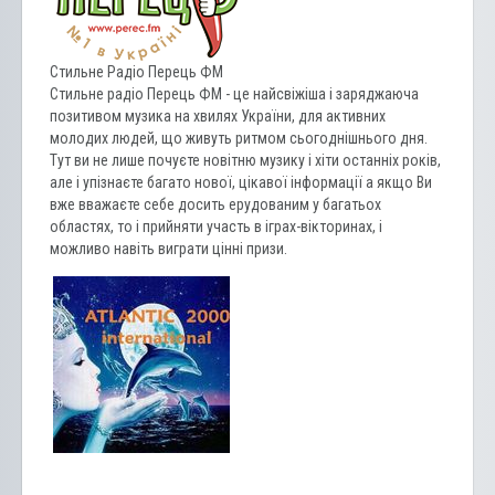
Стильне Радіо Перець ФМ
Стильне радіо Перець ФМ - це найсвіжіша і заряджаюча
позитивом музика на хвилях України, для активних
молодих людей, що живуть ритмом сьогоднішнього дня.
Тут ви не лише почуєте новітню музику і хіти останніх років,
але і упізнаєте багато нової, цікавої інформації а якщо Ви
вже вважаєте себе досить ерудованим у багатьох
областях, то і прийняти участь в іграх-вікторинах, і
можливо навіть виграти цінні призи.