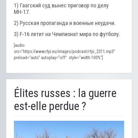
1) Гаагский суд вынес приговор по делу
МН-17.
2) Русская пропаганда и военные неудачи.
3) F-16 летит на Чемпионат мира по футболу.
[audio
src="https://www.rfpi.eu/images/podcast/rfpi_2311.mp3"
preload="auto" autoplay="off" style="width:100%"]
Élites russes : la guerre
est-elle perdue ?