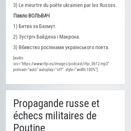
3) Le meurtre du poète ukrainien par les Russes.
Павло ВОЛЬВАЧ
1) Битва за Бахмут.
2) Зустріч Байдена і Макрона.
3) Вбивство росіянами українського поета.
[audio
src="https://www.rfpi.eu/images/podcast/rfpi_0612.mp3"
preload="auto" autoplay="off" style="width:100%"]
Propagande russe et
échecs militaires de
Poutine